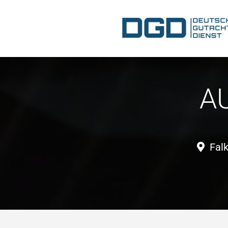
A
Fal