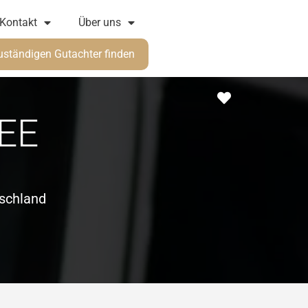
Kontakt
Über uns
uständigen Gutachter finden
Favorit
EE
schland