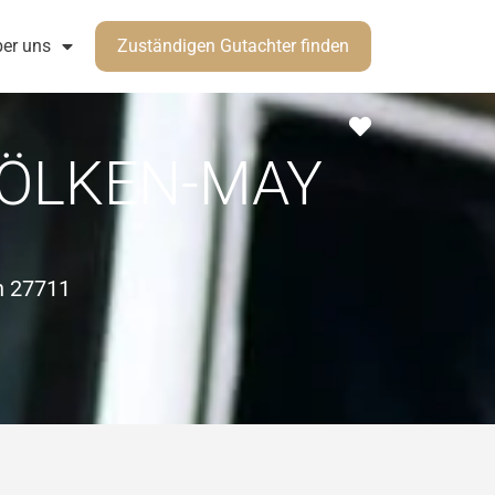
er uns
Zuständigen Gutachter finden
Favorit
HÖLKEN-MAY
n 27711