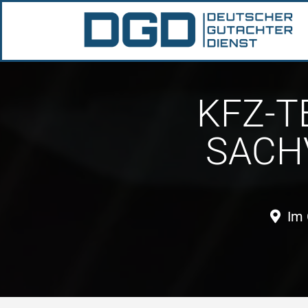
KFZ-T
SACH
Im 