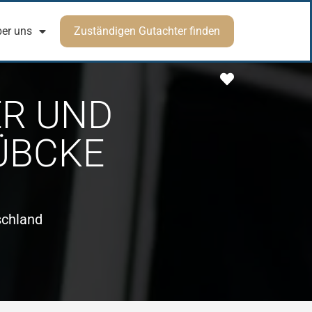
er uns
Zuständigen Gutachter finden
Favorit
ER UND
ÜBCKE
schland