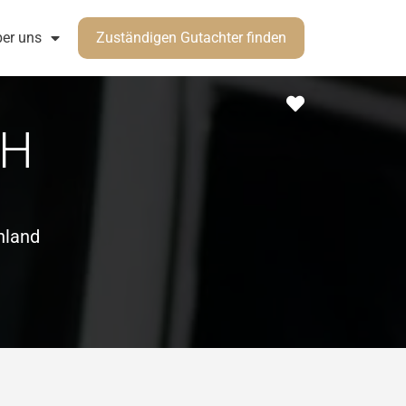
er uns
Zuständigen Gutachter finden
Favorit
BH
hland