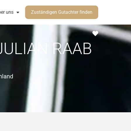
er uns
Zuständigen Gutachter finden
Favorit
JULIAN RAAB
hland